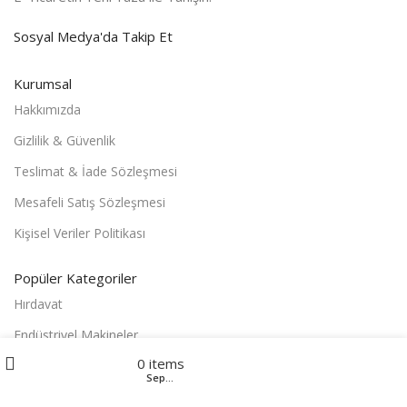
Sosyal Medya'da Takip Et
Kurumsal
Hakkımızda
Gizlilik & Güvenlik
Teslimat & İade Sözleşmesi
Mesafeli Satış Sözleşmesi
Kişisel Veriler Politikası
Popüler Kategoriler
Hırdavat
Endüstriyel Makineler
Menu
0
items
Bahçe El Aletleri
Sepetim
Filters
Jeneratörler