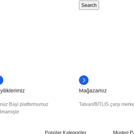
Search
yiliklerimiz
Mağazamız
nüz Bayi platformumuz
Tatvan/BİTLİS çarşı merk
ılmamıştır
Popüler Kategoriler
Müşteri P