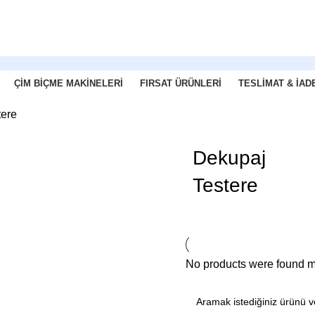
ÇIM BIÇME MAKINELERI
FIRSAT ÜRÜNLERI
TESLIMAT & İAD
tere
Dekupaj
Testere
No products were found ma