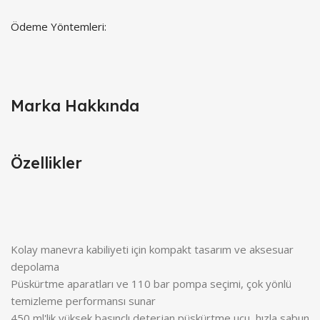
Ödeme Yöntemleri:
Marka Hakkında
Özellikler
Kolay manevra kabiliyeti için kompakt tasarım ve aksesuar
depolama
Püskürtme aparatları ve 110 bar pompa seçimi, çok yönlü
temizleme performansı sunar
450 ml'lik yüksek basınçlı deterjan püskürtme ucu, hızla sabun