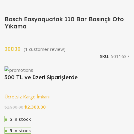
Bosch Easyaquatak 110 Bar Basınçlı Oto
Yıkama
(
1
customer review)
SKU:
5011637
500 TL ve üzeri Siparişlerde
Ücretsiz Kargo İmkanı
₺
2.300,00
₺
2.900,00
5 in stock
5 in stock